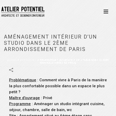
AMÉNAGEMENT INTÉRIEUR D’UN
STUDIO DANS LE 2ÈME
ARRONDISSEMENT DE PARIS
ACCUEIL
»
PORTFOLIOS
»
AMÉNAGEMENT INTÉRIEUR D’UN STUDIO DANS LE 2ÈME
ARRONDISSEMENT DE PARIS
Problématique
: Comment vivre à Paris de la manière
la plus confortable possible dans un espace le plus
petit ?
Maître d’ouvrage
: Privé
Programme
: Aménager un studio intégrant cuisine,
séjour, chambre, salle de bain, wc
Site
: Appartement situé au 6ème étage sans