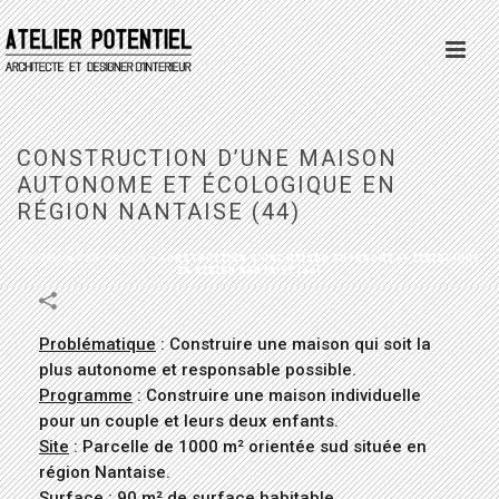
CONSTRUCTION D’UNE MAISON
AUTONOME ET ÉCOLOGIQUE EN
RÉGION NANTAISE (44)
ACCUEIL
»
PORTFOLIOS
»
CONSTRUCTION D’UNE MAISON AUTONOME ET ÉCOLOGIQUE
EN RÉGION NANTAISE (44)
Problématique
: Construire une maison qui soit la
plus autonome et responsable possible.
Programme
: Construire une maison individuelle
pour un couple et leurs deux enfants.
Site
: Parcelle de 1000 m² orientée sud située en
région Nantaise.
Surface
: 90 m² de surface habitable